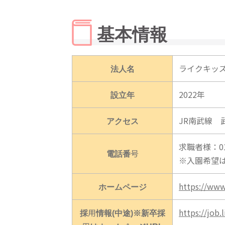
基本情報
法人名
ライクキッ
設立年
2022年
アクセス
JR南武線 
求職者様：01
電話番号
※入園希望
ホームページ
https://www.
採用情報(中途)※新卒採
https://job.