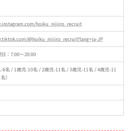
.instagram.com/hoiku_nijiiro_recruit
.tiktok.com/@hoiku_nijiiro_recruit?lang=ja-JP
：7:00～20:00
6名 / 1歳児-10名 / 2歳児-11名 / 3歳児-11名 / 4歳児-11
11名）