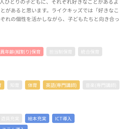
人ひとりの子どもに、それぞれ好きなことがあるよ
ことがあると思います。ライクキッズでは「好きなこ
れぞれの個性を活かしながら、子どもたちと向き合っ
異年齢(縦割り)保育
担当制保育
統合保育
育
知育
体育
英語(専門講師)
音楽(専門講師)
遊具充実
絵本充実
ICT導入