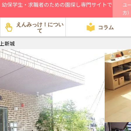
、幼保学生・求職者のための園探し専門サイトで
ユ
方
えんみっけ！につい
コラム
て
上新城
園関係者向け
方針・特徴
行事・遊び
就職・転職
給料・環境
資格・試験
見学