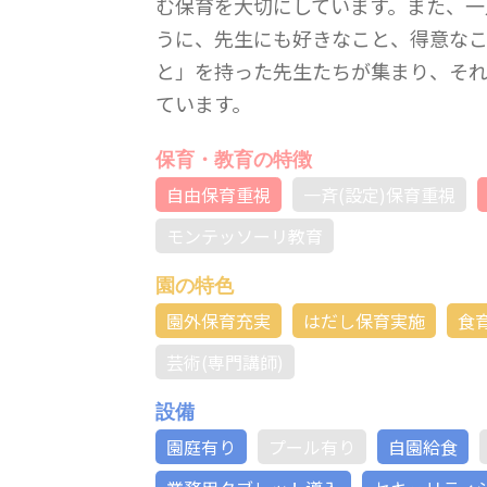
む保育を大切にしています。また、一
うに、先生にも好きなこと、得意な
と」を持った先生たちが集まり、そ
ています。
保育・教育の特徴
自由保育重視
一斉(設定)保育重視
モンテッソーリ教育
園の特色
園外保育充実
はだし保育実施
食
芸術(専門講師)
設備
園庭有り
プール有り
自園給食