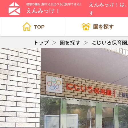
えんみっけ！は
す
TOP
園を探す
トップ
＞
園を探す
＞
にじいろ保育園