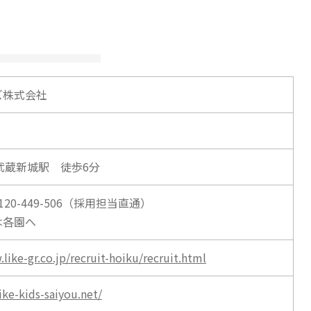
ズ株式会社
武蔵新城駅 徒歩6分
20-449-506（採用担当直通）
は各園へ
like-gr.co.jp/recruit-hoiku/recruit.html
like-kids-saiyou.net/