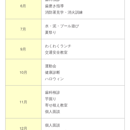
↓
6月
歯磨き指導
消防署見学・消火訓練
②日程調整し見学日を決定をします
↓
水・泥・プール遊び
③約束のお時間に園へお越しください
7月
夏祭り
わくわくランチ
9月
交通安全教室
運動会
10月
健康診断
ハロウィン
歯科検診
芋掘り
11月
寄せ植え教室
個人面談
個人面談
12月