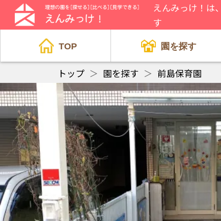
えんみっけ！は
す
TOP
園を探す
トップ
＞
園を探す
＞
前島保育園