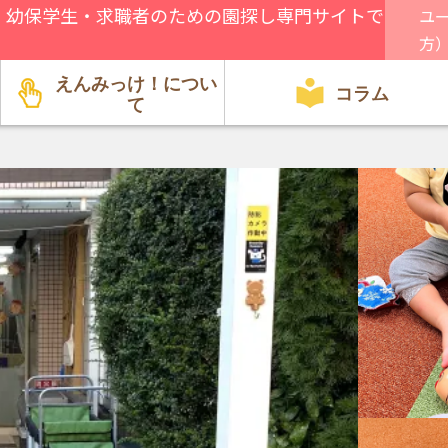
、幼保学生・求職者のための園探し専門サイトで
ユ
方
えんみっけ！につい
コラム
て
園関係者向け
方針・特徴
行事・遊び
就職・転職
給料・環境
資格・試験
見学