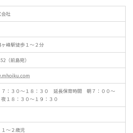
式会社
ヶ峰駅徒歩１～２分
-1452（前島宛）
w.mhoiku.com
 ７：３０～１８：３０ 延長保育時間 朝７：００～
夜１８：３０～１９：３０
 １～２歳児