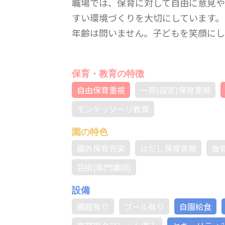
職場では、保育に対して自由に意見や
すい環境づくりを大切にしています。
年齢は問いません。子どもを笑顔にし
保育・教育の特徴
自由保育重視
一斉(設定)保育重視
モンテッソーリ教育
園の特色
園外保育充実
はだし保育実施
食
芸術(専門講師)
設備
園庭有り
プール有り
自園給食