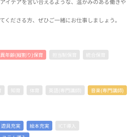
アイデアを言い合えるような、温かみのある働きや
てくださる方、ぜひご一緒にお仕事しましょう。
異年齢(縦割り)保育
担当制保育
統合保育
育
知育
体育
英語(専門講師)
音楽(専門講師)
遊具充実
絵本充実
ICT導入