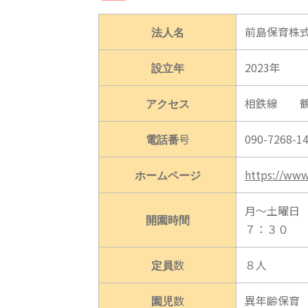
法人名
前島保育株
設立年
2023年
アクセス
相鉄線 鶴
電話番号
090-7268
ホームページ
https://ww
月～土曜日
開園時間
７：３０ 
定員数
８人
園児数
異年齢保育