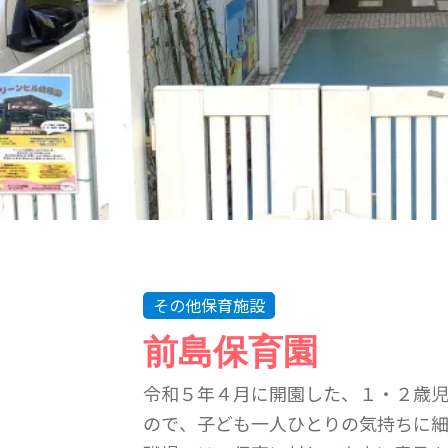
その他保育施設
前島保育園
令和５年４月に開園した、１・２歳
ので、子ども一人ひとりの気持ちに細