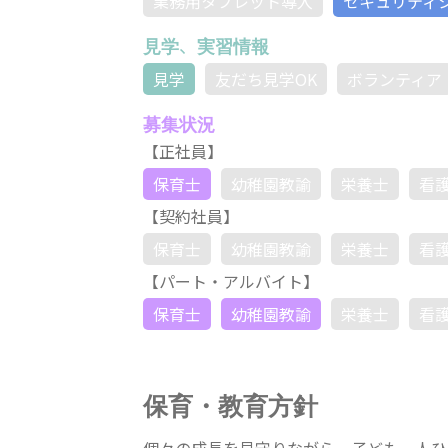
業務用タブレット導入
セキュリティ
見学、実習情報
見学
友だち見学OK
ボランティア
募集状況
【正社員】
保育士
幼稚園教諭
栄養士
看
【契約社員】
保育士
幼稚園教諭
栄養士
看
【パート・アルバイト】
保育士
幼稚園教諭
栄養士
看
保育・教育方針