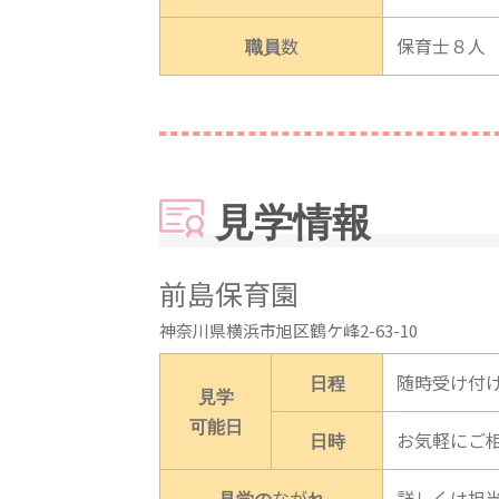
職員数
保育士８人
見学情報
前島保育園
神奈川県横浜市旭区鶴ケ峰2-63-10
日程
随時受け付
見学
可能日
日時
お気軽にご
見学のながれ
詳しくは担