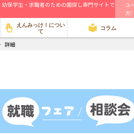
、幼保学生・求職者のための園探し専門サイトで
ユ
方
えんみっけ！につい
コラム
て
＞
詳細
園関係者向け
方針・特徴
行事・遊び
就職・転職
給料・環境
資格・試験
見学