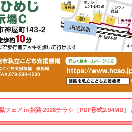
職フェア in 姫路 2026チラシ［PDF形式2.94MB］