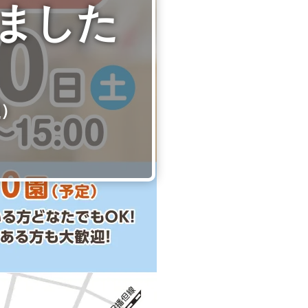
ました
報
）