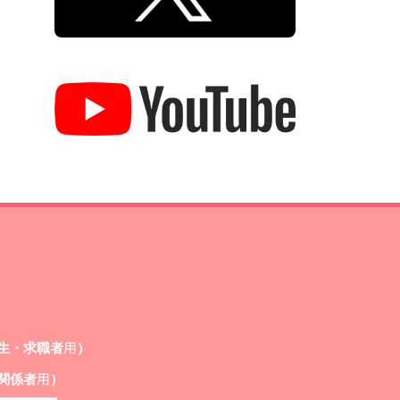
生・求職者用）
関係者用）