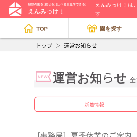
えんみっけ！は
す
TOP
園を探す
トップ
＞
運営お知らせ
運営お知らせ
全
新着情報
[事務局］夏季休業のご案内