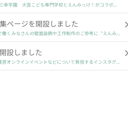
2023.05.19 | ■2023年3月8日（水）学校法人三幸学園 大宮こども専門学校とえんみっけ！がコラボレーション！！えんみっけ！スタッフが生徒のみなさんへ『園探しガイダンス』を行い、3つのポイントをお伝えしました。■3つのポイント・見学の重要性・準備の大切さ・当日のチェックポイントガイダンスに参加した学生からのアンケートでは、・「園探しのポイントが分かったので活用してみようと思う」・「これから就活の準備をしていこうとやる気になりました」等、前向きな回答が多く、ガイダンスが役に立ったと感じられたようです。えんみっけ！の出張ガイダンスご希望の養成校様は、お問い合わせフォームよりご連絡ください。▼お問い合わせフォームhttps://enmikke.jp/contact/
集ページを開設しました
2023.04.14 | 幼保学生のみなさん、保育施設で働くみなさんの壁面装飾や工作制作のご参考に〝えんみっけ！”と〝TOMOHARU0127'S GALLERY″がコラボ！オリジナル壁面装飾や工作作品ご紹介します。制作応援！壁面制作・工作特集ページ＞＞https://enmikke-production.jimdofree.com/
開設しました
2022.04.14 | 掲載園のご紹介やサイト情報、運営オンラインイベントなどについて発信するインスタグラムアカウント（enmikke）を開設いたしました。アカウントをお持ちの方は、ぜひフォローをお願いいたします！