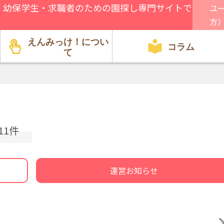
、幼保学生・求職者のための園探し専門サイトで
ユ
方
えんみっけ！につい
コラム
て
園関係者向け
方針・特徴
行事・遊び
就職・転職
給料・環境
資格・試験
見学
11件
運営お知らせ