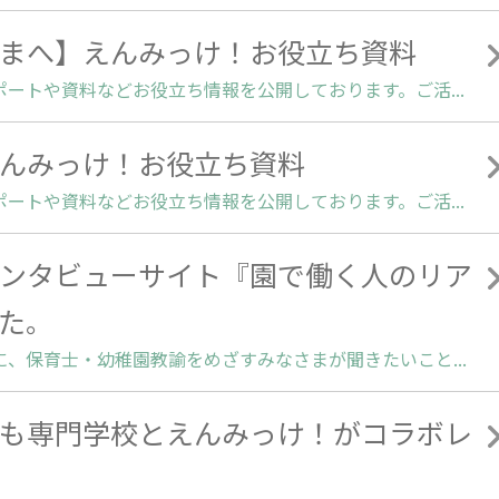
まへ】えんみっけ！お役立ち資料
2023.10.06 | えんみっけ！事務局調べ調査レポートや資料などお役立ち情報を公開しております。ご活用ください。▼幼保学生・求職者向けお役立ち資料（幼保学生・求職者様向け）幼稚園･保育園探しの専門サイト｢えんみっけ！」事務局
んみっけ！お役立ち資料
2023.10.06 | えんみっけ！事務局調べ調査レポートや資料などお役立ち情報を公開しております。ご活用ください。▼園関係者向けお役立ち資料（園関係者様向け）幼稚園･保育園探しの専門サイト｢えんみっけ！」事務局
ンタビューサイト『園で働く人のリア
た。
2023.06.30 | 保育施設で働く現役の先生たちに、保育士・幼稚園教諭をめざすみなさまが聞きたいことをえんみっけ！スタッフがインタビューサイト『園で働く人のリアルボイス』を開設いたしました。▼インタビューサイトはこちらhttps://note.com/enmikke/ 現役保育士さん、採用担当者さん、栄養士さん、看護師さんに聞いてみたいことリクエストください。直接聞きにくい事もえんみっけ！が間に入ります！！▼幼保学生・求職者のみなさまへ インタビューリクエストはこちらhttps://forms.gle/7r7wV359JPJhakik9
も専門学校とえんみっけ！がコラボレ