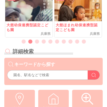
大慈幼保連携型認定こど
大慈ほまれ幼保連携型認
も園
定こども園
県
兵庫県
兵庫県
詳細検索
キーワードから探す