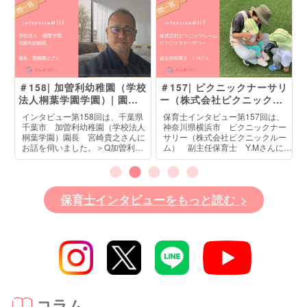
森
＃158| 加曽利幼稚園（学校
＃157| ピクニックナーサリ
キ
法人桐葉学園学園）| 園
ー（株式会社ピクニックル
長 宮崎貴之さん
ーム）| 副主任保育士 Y.M
、
インタビュー第158回は、千葉県
保育士インタビュー第157回は、
さん
の
千葉市 加曽利幼稚園（学校法人
神奈川県横浜市 ピクニックナー
キ
桐葉学園）園長 宮崎貴之さんに
サリー（株式会社ピクニックルー
子
お話を伺いました。＞Q加曽利幼
ム） 副主任保育士 Y.Mさんにお
歳児
稚園の自慢を教えてください。A加
話を伺いました。＞転職をしよう
6
曽利幼稚園の自慢は、子どもたち
と思ったきっかけは、前職では業
ト
がのびのびと過ごせる環境が整っ
務量が多く、子育てとの両立が難
の成
ていることです。まず、用途に合
しいと感じていたため、転職を考
保育士インタビューをもっと読む >
な
わせて使い分けができる「３つの
えるようになりました。
い
園庭」があり、子どもたちは毎日
元気いっぱいに身体を動かしてい
ます。また、施設設備も充実して
おり、子どもたちが安心・安全に
過ごせる環境づくりを大切にして
います。日々の園生活の中で、子
どもたちが快適に過ごせるよう整
備を行っています。
コラム