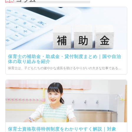
保育士の補助金・助成金・貸付制度まとめ｜国や自治
体の取り組みを紹介
保育士は、子どもたちの健やかな成長を助けるやりがいの大きな仕事であると同時に、子どもたちの安全を守り、安心して過ごせるように環境を整えるなど、命を預かる責任を伴う仕事です。 しかし、保育士の業務は負荷が大きいにも関わらず、給与などの待遇面や労働環境面の改善がなかなか進んでおらず、この現状が保育士不足をより深刻化させています。 近年、国や自治体も「子どもが好き」「保育士という仕事を続けたい」という人が安心して保育士への道を選べるように職場環境を整え、その待遇改善を実現するべく、さまざまな補助金や助成金などの支援制度を拡充に乗り出しました。 今回は、保育士や園を対象とした補助金や助成金などの支援制度について、詳しく解説します。
保育士資格取得特例制度をわかりやすく解説｜対象