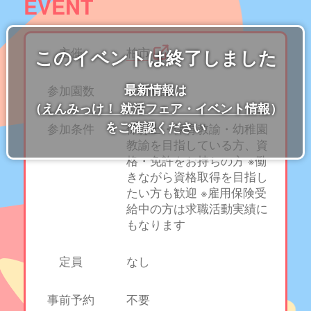
EVENT
主催
柏市
このイベントは終了しました
最新情報は
参加園数
90園以上
（
えんみっけ！ 就活フェア・イベント情報
）
をご確認ください
参加条件
保育士・保育教諭・幼稚園
教諭を目指している方、資
格・免許をお持ちの方 ※働
きながら資格取得を目指し
たい方も歓迎 ※雇用保険受
給中の方は求職活動実績に
もなります
定員
なし
事前予約
不要