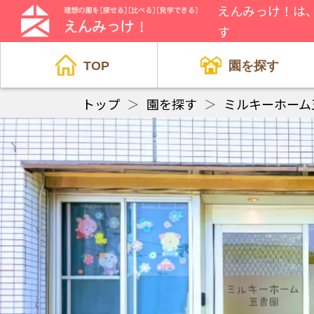
えんみっけ！は
す
TOP
園を探す
トップ
＞
園を探す
＞
ミルキーホーム