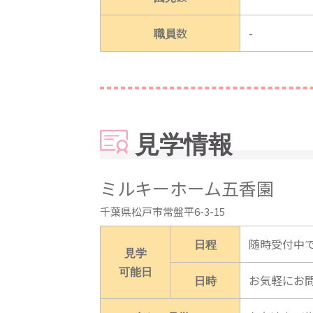
職員数
-
見学情報
ミルキーホーム五香園
千葉県松戸市常盤平6-3-15
日程
随時受付中
見学
可能日
日時
お気軽にお