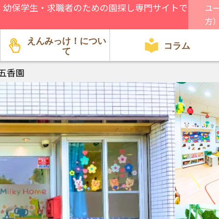
、幼保学生・求職者のための園探し専門サイトで
ユ
方
えんみっけ！につい
コラム
て
五香園
園関係者向け
方針・特徴
行事・遊び
就職・転職
給料・環境
資格・試験
見学