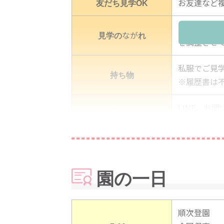
友だち見学OK
お友達など
LINE、お
見学のながれ
を調整させ
私服でご見
持ち物
※履歴書は
LINE、お
見学申込方法
お申し込み
担当者
ミルキーホ
園の一日
電話
04-7171-10
メール
oubo@ssss.c
順次登園