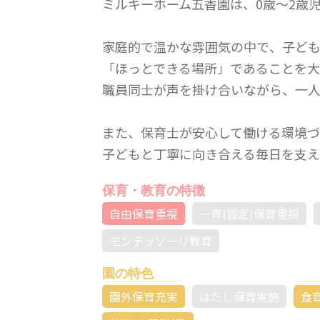
ミルキーホーム五香園は、0歳～2歳
家庭的で温かな雰囲気の中で、子ども
「ほっとできる場所」であることを大
職員同士が声を掛け合いながら、一人
また、保育士が安心して働ける環境
子どもと丁寧に向き合える毎日を支え
保育・教育の特徴
自由保育重視
一斉(設定)保育重視
モンテッソーリ教育
園の特色
園外保育充実
はだし保育実施
食