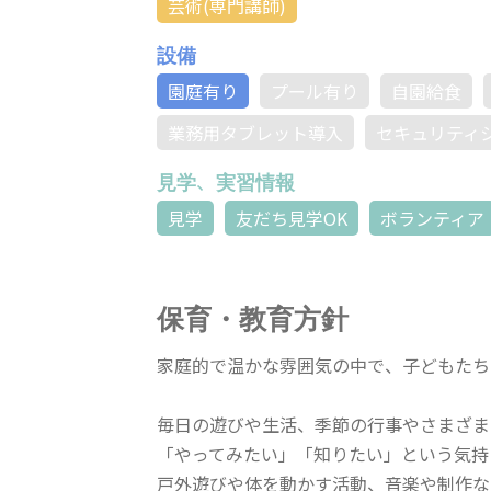
芸術(専門講師)
設備
園庭有り
プール有り
自園給食
業務用タブレット導入
セキュリティ
見学、実習情報
見学
友だち見学OK
ボランティア
保育・教育方針
家庭的で温かな雰囲気の中で、子どもたち
毎日の遊びや生活、季節の行事やさまざま
「やってみたい」「知りたい」という気持
戸外遊びや体を動かす活動、音楽や制作な