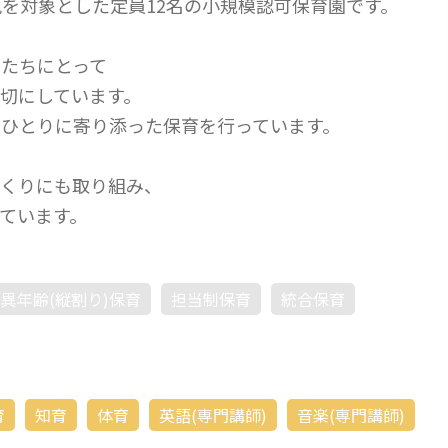
児を対象とした定員12名の小規模認可保育園です。
たちにとって
切にしています。
ひとりに寄り添った保育を行っています。
づくりにも取り組み、
ています。
異年齢(縦割り)保育
担当制保育
統合保育
育
知育
体育
英語(専門講師)
音楽(専門講師)