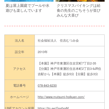
夏は屋上園庭でプールや水
クリスマスバイキングは給
遊びも楽しんでいます
食の先生のごちそうが並び
みんな大喜び
法人名
社会福祉法人 住吉むつみ会
設立年
2013年
【本園】神戸市東灘区住吉宮町7丁目2-35
アクセス
【分園】神戸市東灘区住吉本町2丁目3-9JR住
吉駅から【本園】徒歩5分【分園】徒歩3分
電話番号
078-843-6230
ホームページ
http://www.mutsumi-hoikuen.com/
LINEアカウント採用
https://lin.ee/Gvy0vxM