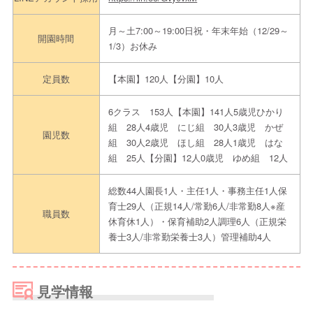
月～土7:00～19:00日祝・年末年始（12/29～
開園時間
1/3）お休み
定員数
【本園】120人【分園】10人
6クラス 153人【本園】141人5歳児ひかり
組 28人4歳児 にじ組 30人3歳児 かぜ
園児数
組 30人2歳児 ほし組 28人1歳児 はな
組 25人【分園】12人0歳児 ゆめ組 12人
総数44人園長1人・主任1人・事務主任1人保
育士29人（正規14人/常勤6人/非常勤8人※産
職員数
休育休1人）・保育補助2人調理6人（正規栄
養士3人/非常勤栄養士3人）管理補助4人
見学情報