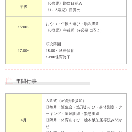
担当者からのメッセ
《0歳児》順次目覚め
NEアカウント『住吉むつみ保育園』でお気
午後
ージ
《1～5歳児》目覚め
軽にお問合せください。
おやつ・午後の遊び・順次降園
15:00~
《0歳児》午後睡（※必要に応じ）
見学までの流れ
〈見学予約の際は”えんみっけ！を見た”とお伝えください〉
順次降園
17:00~
18:00～延長保育
19:00保育終了
①希望日程を本園指定申込方法にてご連絡ください
↓
②日程調整し見学日を決定をします
年間行事
↓
③約束のお時間に園へお越しください
入園式（※保護者参加）
◎毎月：誕生会・造形あそび・身体測定・ク
ッキング・避難訓練・緊急訓練
4月
◎隔月：体育あそび・絵本紙芝居等読み聞か
せ