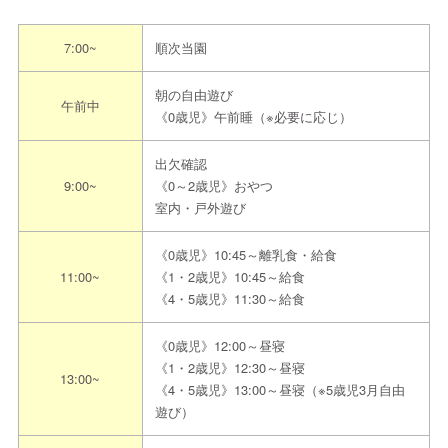
見学申込方法
※下記「連絡先」のその他よりアカウン
ト登録してください
7:00~
順次当園
③ 園まで電話でお問合せ【平日9:00～16:3
0】
朝の自由遊び
午前中
《0歳児》午前睡（※必要に応じ）
担当者
園長 金光 みぎわ
出欠確認
電話
078-843-6230
9:00~
《0～2歳児》おやつ
室内・戸外遊び
メール
info@mutsumi-hoikuen.com
《0歳児》10:45～離乳食・給食
連絡先
ネット予
-
11:00~
《1・2歳児》10:45～給食
約
《4・5歳児》11:30～給食
https://lin.ee/Gvy0vxM
《0歳児》12:00～昼寝
その他
《1・2歳児》12:30～昼寝
※ご連絡の際は「えんみっけ！を見た」とお
13:00~
《4・5歳児》13:00～昼寝（※5歳児3月自由
伝えください
遊び）
見学は随時受け付けています。お電話か、LI