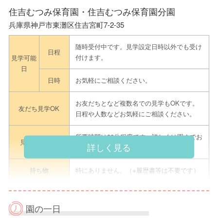
住吉むつみ保育園・住吉むつみ保育園分園
兵庫県神戸市東灘区住吉宮町7-2-35
随時受付中です。見学設定日時以外でも受け
日程
付けます。
見学可能
日
日時
お気軽にご相談ください。
お友だちとなど複数名での見学もOKです。
友だち見学OK
日程や人数などお気軽にご相談ください。
所要時間は30分程度です。詳しくは園までお
見学のながれ
詳しく見る
問合せください。
持ち物
特にありません。（※履歴書等は不要です）
①『えんみっけ！』より見学予約
② LINEアカウント『住吉むつみ保育園』
園の一日
よりお問合せ