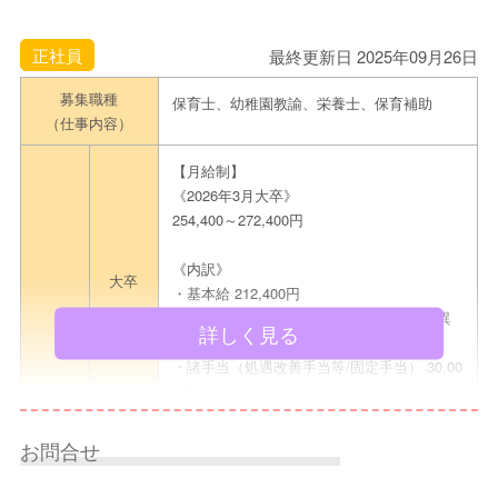
正社員
最終更新日 2025年09月26日
募集職種
保育士、幼稚園教諭、栄養士、保育補助
（仕事内容）
【月給制】
《2026年3月大卒》
254,400～272,400円
《内訳》
大卒
・基本給 212,400円
・住宅手当（全員支給/条件により金額は異
詳しく見る
なる） 12,000～30,000円
・諸手当（処遇改善手当等/固定手当） 30,00
0円
【月給制】
お問合せ
《2026年3月短大卒》
245,000～263,000円