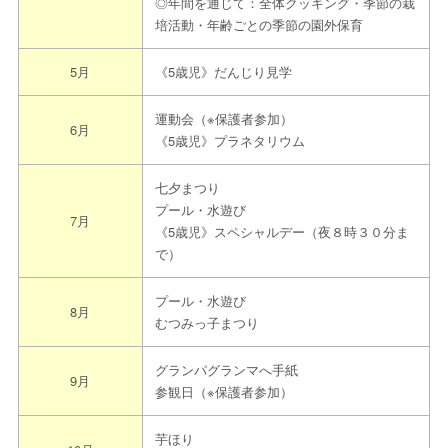
◎年間を通じて：全体クッキング・季節の栽
培活動・年齢ごとの季節の園外保育
5月
《5歳児》だんじり見学
運動会（※保護者参加）
6月
《5歳児》プラネタリウム
七夕まつり
プール・水遊び
7月
《5歳児》スペシャルデー（夜８時３０分ま
で）
プール・水遊び
8月
むつみっ子まつり
グランパグランマへ手紙
9月
参観日（※保護者参加）
芋ほり