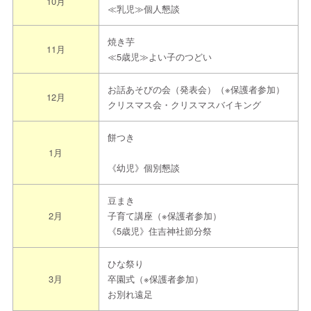
10月
≪乳児≫個人懇談
焼き芋
11月
≪5歳児≫よい子のつどい
お話あそびの会（発表会）（※保護者参加）
12月
クリスマス会・クリスマスバイキング
餅つき
1月
《幼児》個別懇談
豆まき
2月
子育て講座（※保護者参加）
《5歳児》住吉神社節分祭
ひな祭り
3月
卒園式（※保護者参加）
お別れ遠足