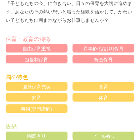
「子どもたちの今」に向き合い、日々の保育を大切に進めま
す。あなたのその熱い想いと培った経験を活かして、かわい
い子どもたちに囲まれながらお仕事しませんか？
保育・教育の特徴
自由保育重視
異年齢(縦割り)保育
担当制保育
統合保育
園の特色
園外保育充実
食育
知育
体育
芸術(専門講師)
設備
園庭有り
プール有り