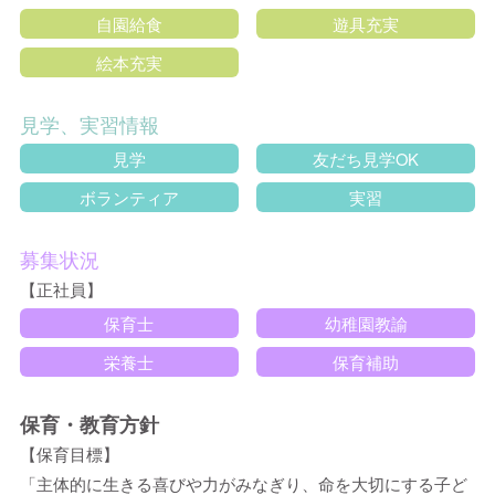
自園給食
遊具充実
絵本充実
見学、実習情報
見学
友だち見学OK
ボランティア
実習
募集状況
【正社員】
保育士
幼稚園教諭
栄養士
保育補助
保育・教育方針
【保育目標】
「主体的に生きる喜びや力がみなぎり、命を大切にする子ど