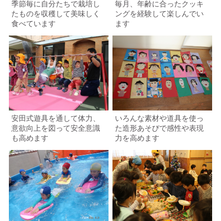
季節毎に自分たちで栽培し
毎月、年齢に合ったクッキ
たものを収穫して美味しく
ングを経験して楽しんでい
食べています
ます
安田式遊具を通して体力、
いろんな素材や道具を使っ
意欲向上を図って安全意識
た造形あそびで感性や表現
も高めます
力を高めます