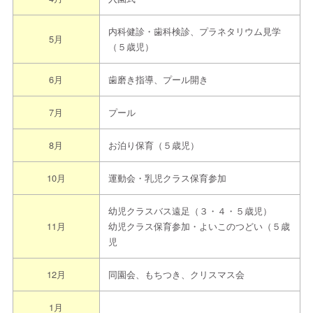
↓
③約束のお時間に園へお越しください
内科健診・歯科検診、プラネタリウム見学
5月
（５歳児）
6月
歯磨き指導、プール開き
7月
プール
8月
お泊り保育（５歳児）
10月
運動会・乳児クラス保育参加
幼児クラスバス遠足（３・４・５歳児）
11月
幼児クラス保育参加・よいこのつどい（５歳
児
12月
同園会、もちつき、クリスマス会
1月