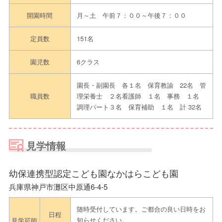
開園時間
月～土 午前７：００～午後７：００
定員数
151名
園児数
6クラス
園長・副園長 各１名 保育教諭 22名 管
職員数
理栄養士 ２名看護師 １名 事務 １名
調理パート３名 保育補助 １名 計 32名
見学情報
幼保連携型認定こども園なかはらこども園
兵庫県神戸市灘区中原通6-4-5
随時受付しています。ご都合の良い日時をお
日程
知らせください。
見学可能