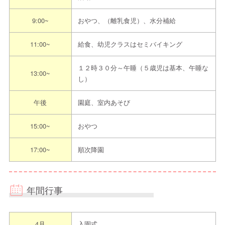
ネット予
https://tanenokai.ed.jp/nakahara/
連絡先
約
9:00~
おやつ、（離乳食児）、水分補給
採用専用LINE（個別チャット対応可能）：
ht
11:00~
給食、幼児クラスはセミバイキング
tps://lin.ee/6MsWnuv
その他
１２時３０分～午睡（５歳児は基本、午睡な
※ご連絡の際は「えんみっけ！を見た」とお
13:00~
し）
伝えください
午後
園庭、室内あそび
担当者からのメッセ
お気軽にお問い合わせください。
ージ
15:00~
おやつ
見学までの流れ
17:00~
順次降園
〈見学予約の際は”えんみっけ！を見た”とお伝えください〉
年間行事
①希望日程を本園指定申込方法にてご連絡ください
↓
②日程調整し見学日を決定をします
4月
入園式