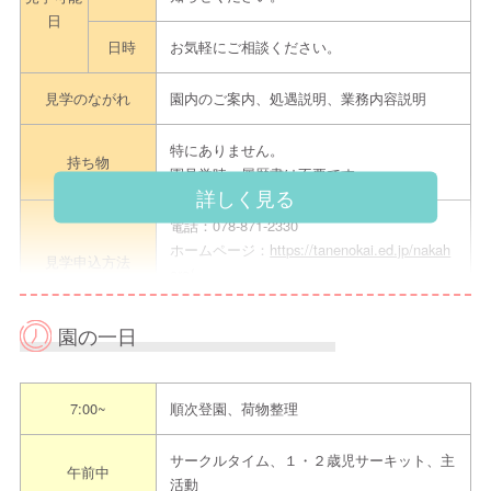
日
日時
お気軽にご相談ください。
見学のながれ
園内のご案内、処遇説明、業務内容説明
特にありません。
持ち物
園見学時、履歴書は不要です。
詳しく見る
電話：078-871-2330
ホームページ：
https://tanenokai.ed.jp/nakah
見学申込方法
ara/
Email:nakahara@tanenokai.jｐ
園の一日
担当者
和田千佳
電話
078-871-2330
7:00~
順次登園、荷物整理
メール
nakahara@tanenokai.j
ｐ
サークルタイム、１・２歳児サーキット、主
午前中
活動