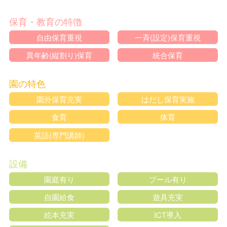
保育・教育の特徴
自由保育重視
一斉(設定)保育重視
異年齢(縦割り)保育
統合保育
園の特色
園外保育充実
はだし保育実施
食育
体育
英語(専門講師)
設備
園庭有り
プール有り
自園給食
遊具充実
絵本充実
ICT導入