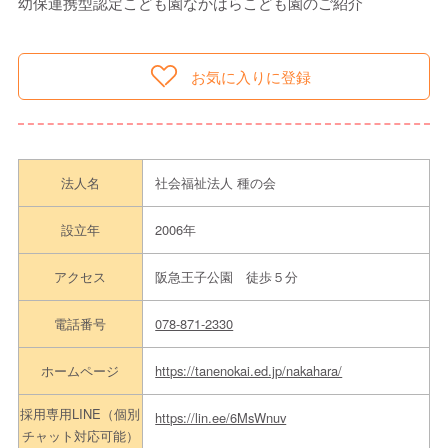
幼保連携型認定こども園なかはらこども園のご紹介
お気に入りに登録
法人名
社会福祉法人 種の会
設立年
2006年
アクセス
阪急王子公園 徒歩５分
電話番号
078-871-2330
ホームページ
https://tanenokai.ed.jp/nakahara/
採用専用LINE（個別
https://lin.ee/6MsWnuv
チャット対応可能）