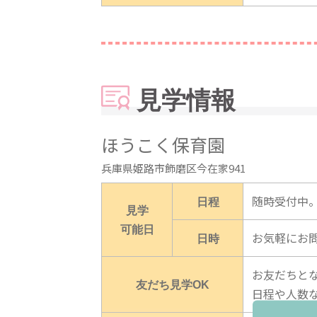
見学情報
ほうこく保育園
兵庫県姫路市飾磨区今在家941
日程
随時受付中
見学
可能日
日時
お気軽にお
お友だちと
友だち見学OK
日程や人数