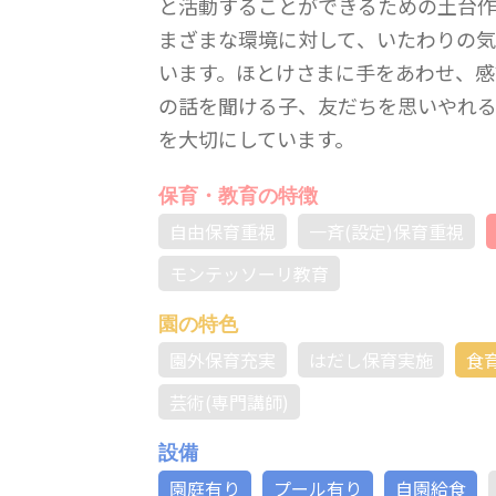
と活動することができるための土台
まざまな環境に対して、いたわりの
います。ほとけさまに手をあわせ、感
の話を聞ける子、友だちを思いやれ
を大切にしています。
保育・教育の特徴
自由保育重視
一斉(設定)保育重視
モンテッソーリ教育
園の特色
園外保育充実
はだし保育実施
食
芸術(専門講師)
設備
園庭有り
プール有り
自園給食