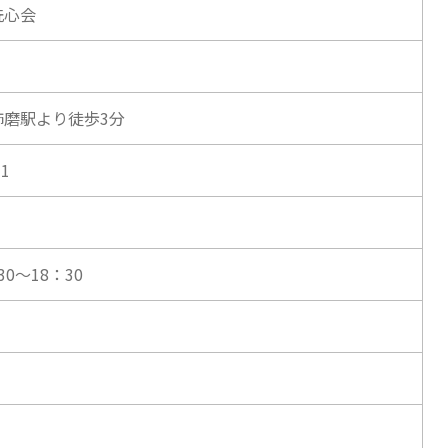
洗心会
飾磨駅より徒歩3分
11
0～18：30