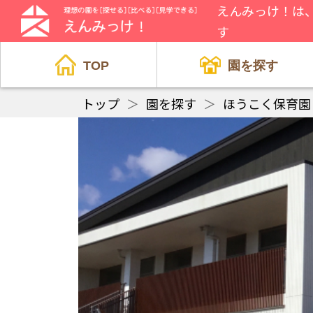
えんみっけ！は
す
TOP
園を探す
トップ
＞
園を探す
＞
ほうこく保育園