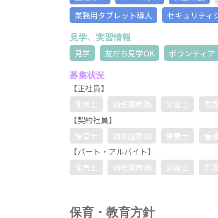
業務用タブレット導入
セキュリティ
見学、実習情報
見学
友だち見学OK
ボランティア
募集状況
【正社員】
保育士
幼稚園教諭
栄養士
看
【契約社員】
保育士
幼稚園教諭
栄養士
看
【パート・アルバイト】
保育士
幼稚園教諭
栄養士
看
保育・教育方針