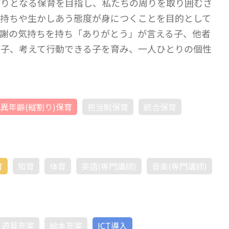
作りとなる保育を目指し、私たちの周りを取り囲むさ
気持ちや生かしあう態度が身につくことを目的として
謝の気持ちを持ち「ありがとう」が言える子、他者
る子、考えて行動できる子を育み、一人ひとりの個性
異年齢(縦割り)保育
担当制保育
統合保育
育
知育
体育
英語(専門講師)
音楽(専門講師)
遊具充実
絵本充実
ICT導入