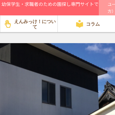
、幼保学生・求職者のための園探し専門サイトで
ユ
方
えんみっけ！につい
コラム
て
園関係者向け
方針・特徴
行事・遊び
就職・転職
給料・環境
資格・試験
見学