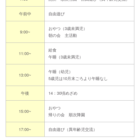
約
午前中
自由遊び
-
その他
おやつ（3歳未満児）
9:00~
※ご連絡の際は「えんみっけ！を見た」とお
朝の会 主活動
伝えください
給食
担当者からのメッセ
11:00~
詳しくは担当者までご連絡ください
午睡（3歳未満児）
ージ
午睡（幼児）
13:00~
5歳児は10月末ごろより午睡なし
見学までの流れ
〈見学予約の際は”えんみっけ！を見た”とお伝えください〉
午後
14：30頃めざめ
①希望日程を本園指定申込方法にてご連絡ください
おやつ
15:00~
↓
帰りの会 順次降園
②日程調整し見学日を決定をします
17:00~
自由遊び（異年齢児交流）
↓
③約束のお時間に園へお越しください