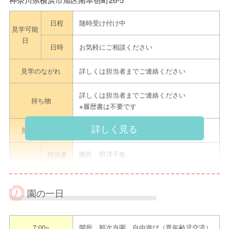
日程
随時受け付け中
見学可能
日
日時
お気軽にご相談ください
見学のながれ
詳しくは担当者までご連絡ください
詳しくは担当者までご連絡ください
持ち物
※履歴書は不要です
詳しく見る
見学申込方法
詳しくは担当者までご連絡ください
担当者
園長 田澤千春
電話
045-355-3533
園の一日
メール
-
連絡先
ネット予
-
7:00~
開所 順次当園 自由遊び（異年齢児交流）