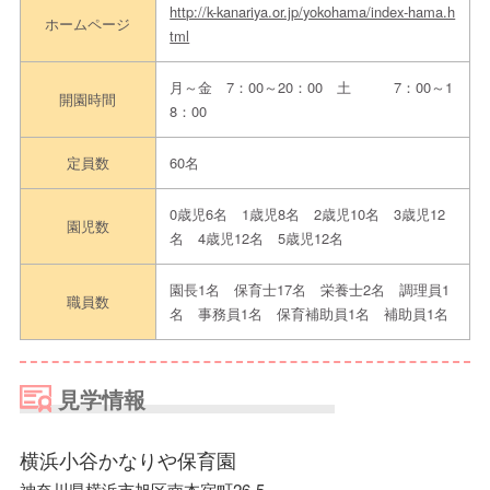
http://k-kanariya.or.jp/yokohama/index-hama.h
ホームページ
tml
月～金 7：00～20：00 土 7：00～1
開園時間
8：00
定員数
60名
0歳児6名 1歳児8名 2歳児10名 3歳児12
園児数
名 4歳児12名 5歳児12名
園長1名 保育士17名 栄養士2名 調理員1
職員数
名 事務員1名 保育補助員1名 補助員1名
見学情報
横浜小谷かなりや保育園
神奈川県横浜市旭区南本宿町26-5