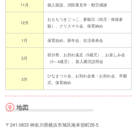
11月
個人面談、消防署見学・勤労感謝
おもちつきごっこ、参観日（幼児：体操参
12月
観）、クリスマス会、保育納め
1月
保育始め、新年会、生活発表会
節分祭、お別れ遠足（5歳児）、お楽しみ会
2月
（0～4歳児）、新入園児説明会
ひなまつり会、お別れ会食・お別れ会、卒園
3月
式、保育納め
地図
〒241-0833 神奈川県横浜市旭区南本宿町26-5