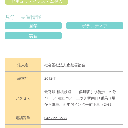
セキュリティシステム導入
見学、実習情報
見学
ボランティア
実習
法人名
社会福祉法人倉敷福徳会
設立年
2012年
最寄駅 相模鉄道 二俣川駅より徒歩１５分
アクセス
バ ス 相鉄バス 二俣川駅南口1番乗り場
から乗車、南本宿インター前下車（2分）
電話番号
045-355-3533