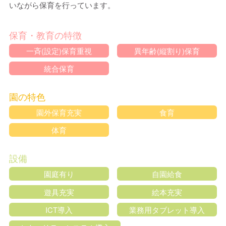
いながら保育を行っています。
保育・教育の特徴
一斉(設定)保育重視
異年齢(縦割り)保育
統合保育
園の特色
園外保育充実
食育
体育
設備
園庭有り
自園給食
遊具充実
絵本充実
ICT導入
業務用タブレット導入