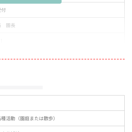
受付
当 園長
31
際は「えんみっけ！を見た」とお伝えください
各種活動（園庭または散歩）
当者までご連絡ください