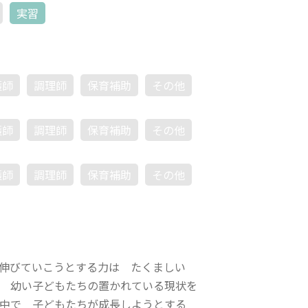
実習
護師
調理師
保育補助
その他
護師
調理師
保育補助
その他
護師
調理師
保育補助
その他
伸びていこうとする力は たくましい
 幼い子どもたちの置かれている現状を
中で 子どもたちが成長しようとする