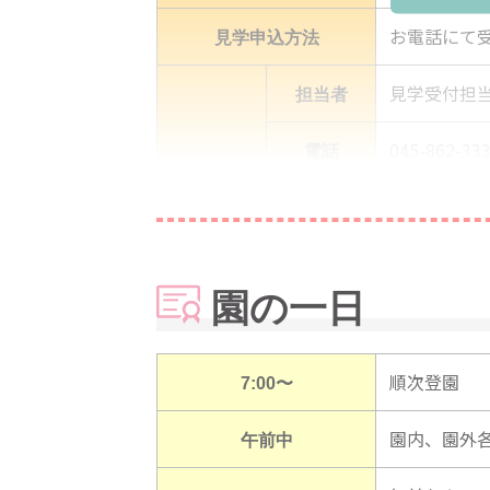
見学申込方法
お電話にて
担当者
見学受付担
電話
045-862-33
メール
-
連絡先
ネット
-
園の一日
予約
-
その他
7:00〜
順次登園
※ご連絡の
午前中
園内、園外
担当者からの
詳しくは担