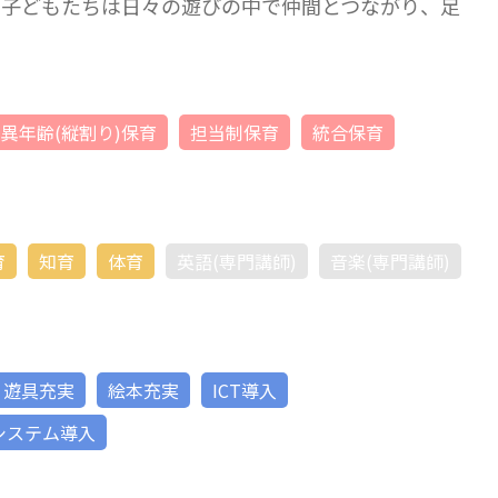
、子どもたちは日々の遊びの中で仲間とつながり、足
異年齢(縦割り)保育
担当制保育
統合保育
育
知育
体育
英語(専門講師)
音楽(専門講師)
遊具充実
絵本充実
ICT導入
システム導入