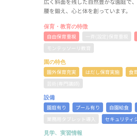
広く斜面を残した自然豊かな園庭で
腰を鍛え、心と体を創っています。
保育・教育の特徴
自由保育重視
一斉(設定)保育重視
モンテッソーリ教育
園の特色
園外保育充実
はだし保育実施
食
芸術(専門講師)
設備
園庭有り
プール有り
自園給食
業務用タブレット導入
セキュリティ
見学、実習情報