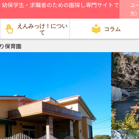
、幼保学生・求職者のための園探し専門サイトで
ユ
方
えんみっけ！につい
コラム
て
り保育園
園関係者向け
方針・特徴
行事・遊び
就職・転職
給料・環境
資格・試験
見学