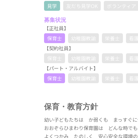
見学
友だち見学OK
ボランティア
募集状況
【正社員】
保育士
幼稚園教諭
栄養士
看
【契約社員】
保育士
幼稚園教諭
栄養士
看
【パート・アルバイト】
保育士
幼稚園教諭
栄養士
看
保育・教育方針
幼い子どもたちは か弱くも まっすぐに
おおぞらひまわり保育園は どんな時でも
よくつかみ たのしく 安心安全な環境の