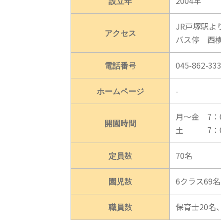
設立年
2004年
JR戸塚駅よ
アクセス
バス停 西
電話番号
045-862-33
ホームページ
-
月～金 7：0
開園時間
土 7：00
定員数
70名
園児数
6クラス69名
職員数
保育士20名