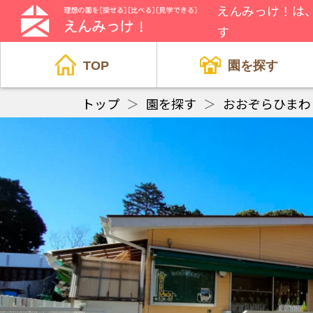
えんみっけ！は
す
TOP
園を探す
トップ
＞
園を探す
＞
おおぞらひまわ