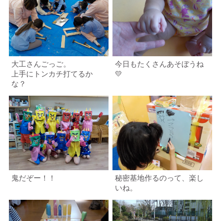
大工さんごっご。
今日もたくさんあそぼうね
上手にトンカチ打てるか
💛
な？
鬼だぞー！！
秘密基地作るのって、楽し
いね。