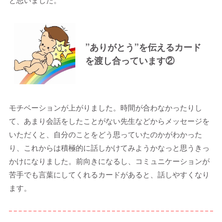
伝えください
担当者からのメッセ
見学大歓迎です。ぜひお越しください。お友
ージ
達やご家族が一緒でもOKです。
”ありがとう”を伝えるカード
を渡し合っています②
見学までの流れ
〈見学予約の際は”えんみっけ！を見た”とお伝えください〉
モチベーションが上がりました。時間が合わなかったりし
①希望日程を本園指定申込方法にてご連絡ください
て、あまり会話をしたことがない先生などからメッセージを
↓
いただくと、自分のことをどう思っていたのかがわかった
②日程調整し見学日を決定をします
り、これからは積極的に話しかけてみようかなっと思うきっ
↓
かけになりました。前向きになるし、コミュニケーションが
③約束のお時間に園へお越しください
苦手でも言葉にしてくれるカードがあると、話しやすくなり
ます。