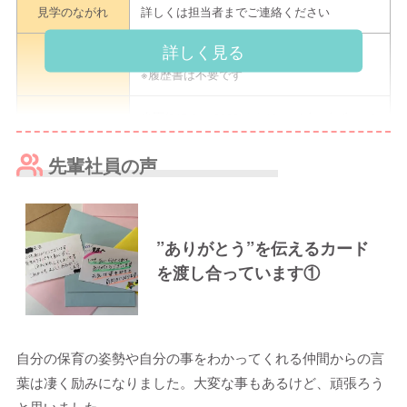
見学のながれ
詳しくは担当者までご連絡ください
詳しく見る
詳しくは担当者までご連絡ください
持ち物
※履歴書は不要です
当園(045-811-3328 または rainbowhoikuen0
見学申込方法
1@gmail.com)までお問い合わせください
先輩社員の声
担当者
見学担当（小林）
電話
045-811-3328
”ありがとう”を伝えるカード
メール
rainbowhoikuen01@gmail.com
を渡し合っています①
連絡先
ネット予
h
約
自分の保育の姿勢や自分の事をわかってくれる仲間からの言
-
葉は凄く励みになりました。大変な事もあるけど、頑張ろう
その他
※ご連絡の際は「えんみっけ！を見た」とお
と思いました。