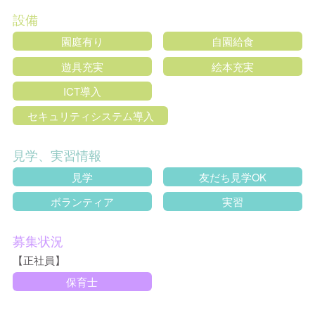
設備
園庭有り
自園給食
遊具充実
絵本充実
ICT導入
セキュリティシステム導入
見学、実習情報
見学
友だち見学OK
ボランティア
実習
募集状況
【正社員】
保育士