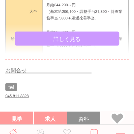
月給244,290～円
大卒
（基本給206,100・調整手当21,390・特殊業
務手当7,800＋処遇改善手当）
月給235,380～円
短大専門2
詳しく見る
給与
（基本給198,000・調整手当20,580・特殊業
年
務手当7,800＋処遇改善手当）
月給235,380～円
既卒
（基本給198,000～・調整手当20,580・特殊
お問合せ
業務手当7,800＋処遇改善手当）
tel
手当
交通費支給（上限28,000円/月）
045-811-3328
7:00～18:30の間でシフト制（早番・遅番あ
り）
平日基本 8：15～17：00
見学
求人
資料
就業時間
土曜日 7：30～16：15（早番）
9：15～18：00（遅番）
Copyright © 2026
保育士・幼稚園教諭の転職・求人情報
※実働8時間、休憩あり