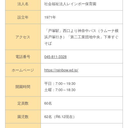
法人名
社会福祉法人レインボー保育園
設立年
1971年
「戸塚駅」西口より神奈中バス（ラムーナ横
アクセス
浜戸塚行き）「第二工業団地中央」下車すぐ
そば
電話番号
045-811-3328
ホームページ
https://rainbow.ed.jp/
平日：7:00～19:30
開園時間
土曜：7:00～18:30
定員数
60名
園児数
62名（R6.12現在）