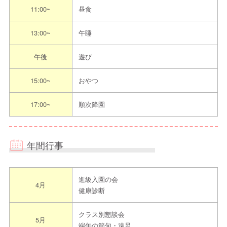
その他
11:00~
昼食
※ご連絡の際は「えんみっけ！を見た」とお
伝えください
13:00~
午睡
担当者からのメッセ
お気軽な服装でいらしてください。
午後
遊び
ージ
15:00~
おやつ
見学までの流れ
17:00~
順次降園
〈見学予約の際は”えんみっけ！を見た”とお伝えください〉
①希望日程を本園指定申込方法にてご連絡ください
年間行事
↓
②日程調整し見学日を決定をします
↓
進級入園の会
4月
③約束のお時間に園へお越しください
健康診断
クラス別懇談会
5月
端午の節句・遠足