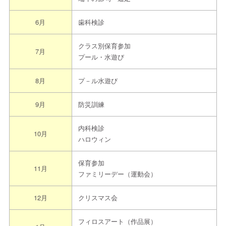
6月
歯科検診
クラス別保育参加
7月
プール・水遊び
8月
プ－ル水遊び
9月
防災訓練
内科検診
10月
ハロウィン
保育参加
11月
ファミリーデー（運動会）
12月
クリスマス会
フィロスアート（作品展）