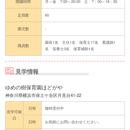
開園時間
月～金 7:00～20:00 土 7：00～18：30
定員数
60
園児数
-
園長1名 主任1名 保育士17名 看護師1
職員数
名 栄養士3名 保育補助1名
見学情報
ゆめの樹保育園ほどがや
神奈川県横浜市保土ケ谷区月見台41-22
日程
随時受付中
見学可能
日
日時
お気軽にお問い合わせください。