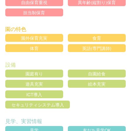
自由保育重視
異年齢(縦割り)保育
担当制保育
園の特色
園外保育充実
食育
体育
英語(専門講師)
設備
園庭有り
自園給食
遊具充実
絵本充実
ICT導入
セキュリティシステム導入
見学、実習情報
見学
友だち見学OK