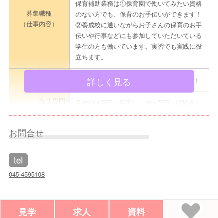
保育補助業務は①保育園で働いてみたい資格
募集職種
のない方でも、保育のお手伝いができます！
（仕事内容）
②養成校に通いながらお子さんの保育のお手
伝いや行事などにも参加していただいている
学生の方も働いています。実習でも実践に役
立ちます。
詳しく見る
大卒
月給24.6万円（新卒）～30,5万円（経験者）
短大専門2
月給24.6万円（新卒）～30,5万円（経験者）
年
給与
短大専門3
お問合せ
月給24.6万円（新卒）～30,5万円（経験者）
年
tel
既卒
月給23,6万円（新卒）～30,5万円（経験者）
045-4595108
賞与３．３か月 / 令和6年度人事院勧告差
手当
額分実績25万～37万 /職員処遇費1万～6,5
万 横浜市宿舎借上げ事業/交通費全額支給
見学
求人
資料