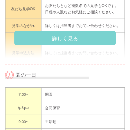
お友だちとなど複数名での見学もOKです。
友だち見学OK
日程や人数などお気軽にご相談ください。
見学のながれ
詳しくは担当者までお問い合わせください。
詳しく見る
持ち物
履歴書は不要です。
見学申込方法
詳しくは担当者までお問い合わせください。
担当者
見学担当 園長 佐々木 真由美
園の一日
電話
045-459-5108
メール
yumenoki-hodogaya@clock.ocn.ne.jp
7:00~
開園
連絡先
ネット予
-
午前中
合同保育
約
9:00~
主活動
-