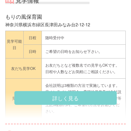
見学情報
もりの風保育園
神奈川県横浜市緑区長津田みなみ台2-12-12
日程
随時受付中
見学可能
日
日時
ご希望の日時をお知らせ下さい。
お友だちとなど複数名での見学もOKです。
友だち見学OK
日程や人数などお気軽にご相談ください。
会社説明は3種類の方法で実施しています。
①オンライン説明会 ②現地見学及び会社説
詳しく見る
見学のながれ
明会 ③電話による会社説明・ご相談受付等
上記3種類の内、ご希望の方法をお選びくだ
さい。
筆記用具
持ち物