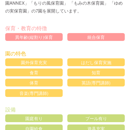
園ANNEX」「もりの風保育園」 「もみの木保育園」 「ゆめ
の実保育園」の7園を展開しています。
保育・教育の特徴
異年齢(縦割り)保育
統合保育
園の特色
園外保育充実
はだし保育実施
食育
知育
体育
英語(専門講師)
音楽(専門講師)
設備
園庭有り
プール有り
自園給食
遊具充実