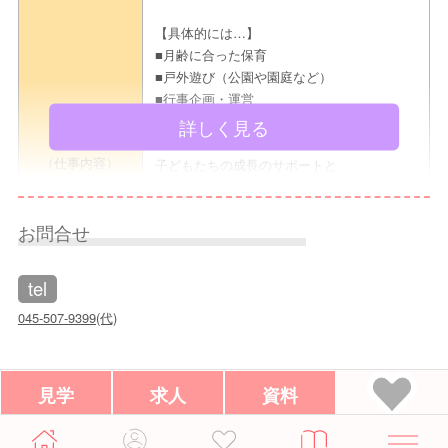
Pエントリー画面、メールのいずれかにてお
ージ
申し込みください。 お待ちしております。
【具体的には…】
■月齢に合った保育
■戸外遊び（公園や園庭など）
■行事企画・運営
見学までの流れ
■週案・月案などの事務処理
詳しく見る
〈見学予約の際は”えんみっけ！を見た”とお伝えください〉
募集職種
（仕事内容）
子どもたちの成長のサポートと
①希望日程を本園指定申込方法にてご連絡ください
その他付随する業務をお願いします。
↓
お問合せ
＊定員90名規模の認可保育園です。
②日程調整し見学日を決定をします
↓
◎幅広い年齢層の職員が活躍中♪マイカー通
tel
③約束のお時間に園へお越しください
勤ＯＫ！
045-507-9399(代)
変更範囲：変更なし
転勤の可能性あり：長津田みなみ台又は長津
田駅周辺の系列保育園
見学
求人
資料
【月給制】246,000円
Copyright © 2026
保育士・幼稚園教諭の転職・求人情報
enmikke. All Rights Reserved.