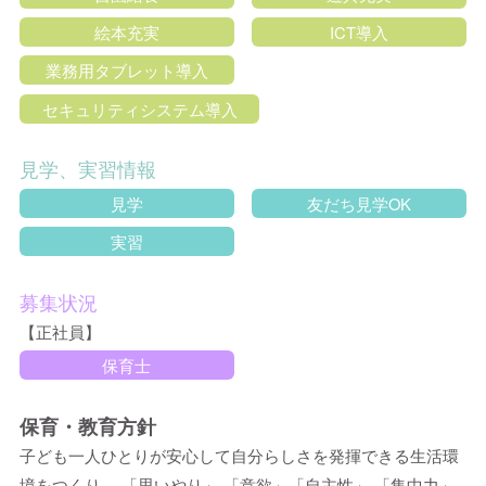
絵本充実
ICT導入
業務用タブレット導入
セキュリティシステム導入
見学、実習情報
見学
友だち見学OK
実習
募集状況
【正社員】
保育士
保育・教育方針
子ども一人ひとりが安心して自分らしさを発揮できる生活環
境をつくり、 「思いやり」 「意欲」「自主性」 「集中力」