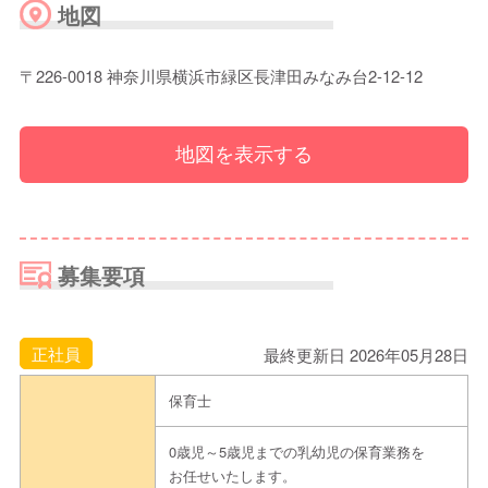
※履歴書等、応募書類は不要です。
地図
ご見学のお申し込みは、ネット予約、当社H
見学申込方法
〒226-0018 神奈川県横浜市緑区長津田みなみ台2-12-12
Pエントリー画面よりお申し込みください。
担当者
法人本部 人事課 末冨
地図を表示する
電話
045-507-9399(代)
メール
berry@utopia.ocn.ne.jp
募集要項
連絡先
ネット予
https://www.berry-saiyo.com/entry
約
-
正社員
最終更新日 2026年05月28日
その他
※ご連絡の際は「えんみっけ！を見た」とお
保育士
伝えください
0歳児～5歳児までの乳幼児の保育業務を
ご見学のお申し込みは、ネット予約、当社H
お任せいたします。
担当者からのメッセ