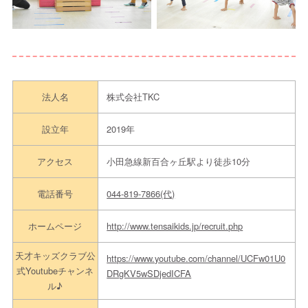
法人名
株式会社TKC
設立年
2019年
アクセス
小田急線新百合ヶ丘駅より徒歩10分
電話番号
044-819-7866(代)
ホームページ
http://www.tensaikids.jp/recruit.php
天才キッズクラブ公
https://www.youtube.com/channel/UCFw01U0
式Youtubeチャンネ
DRgKV5wSDjedICFA
ル♪