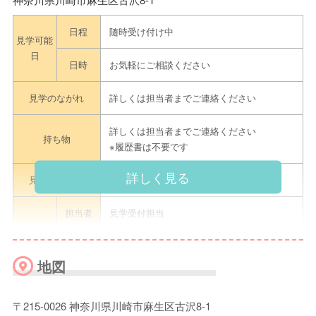
日程
随時受け付け中
見学可能
日
日時
お気軽にご相談ください
見学のながれ
詳しくは担当者までご連絡ください
詳しくは担当者までご連絡ください
持ち物
※履歴書は不要です
詳しく見る
見学申込方法
詳しくは担当者までご連絡ください
担当者
見学受付担当
電話
044-819-7866(代)
地図
メール
-
〒215-0026 神奈川県川崎市麻生区古沢8-1
連絡先
ネット予
-