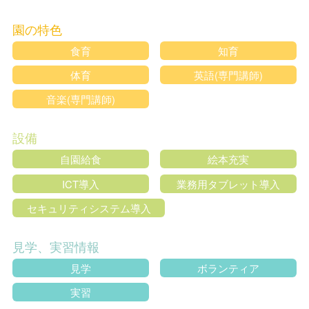
園の特色
食育
知育
体育
英語(専門講師)
音楽(専門講師)
設備
自園給食
絵本充実
ICT導入
業務用タブレット導入
セキュリティシステム導入
見学、実習情報
見学
ボランティア
実習