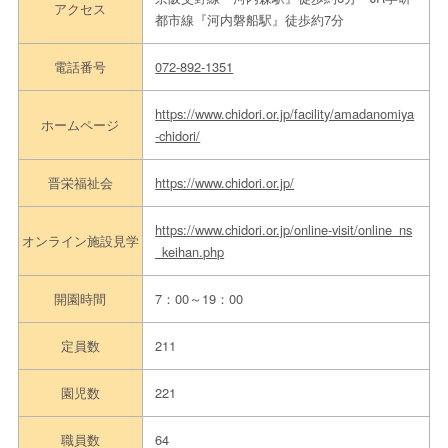
アクセス
都市線『河内磐船駅』徒歩約7分
電話番号
072-892-1351
https://www.chidori.or.jp/facility/amadanomiya
ホームページ
-chidori/
晋栄福祉会
https://www.chidori.or.jp/
https://www.chidori.or.jp/online-visit/online_ns
オンライン施設見学
_keihan.php
開園時間
7：00～19：00
定員数
211
園児数
221
職員数
64