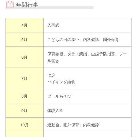
年間行事
4月
入園式
5月
こどもの日の集い、内科健診、園外保育
保育参観、クラス懇談、虫歯予防指導、プー
6月
ル開き
七夕
7月
バイキング給食
8月
プールあそび
9月
体験入園
10月
運動会、園外保育、内科健診