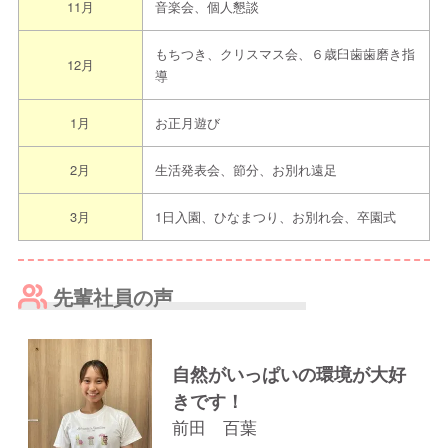
11月
音楽会、個人懇談
もちつき、クリスマス会、６歳臼歯歯磨き指
12月
導
1月
お正月遊び
2月
生活発表会、節分、お別れ遠足
3月
1日入園、ひなまつり、お別れ会、卒園式
先輩社員の声
自然がいっぱいの環境が大好
きです！
前田 百葉