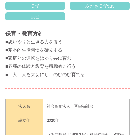
見学
友だち見学OK
実習
保育・教育方針
■思いやりと生きる力を養う
■基本的生活習慣を確立する
■家庭との連携をはかり共に育む
■各種の体験と教育を積極的に行う
■一人一人を大切にし、のびのび育てる
法人名
社会福祉法人 晋栄福祉会
設立年
2020年
京阪交野線『河内森駅』徒歩約6分 JR学研