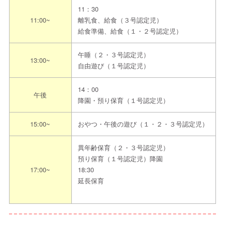
11：30
担当者からのメッセ
まずは園見学にお越しください。きっと、一
11:00~
離乳食、給食（３号認定児）
ージ
緒に保育がしたいと思っていただけるはず。
給食準備、給食（１・２号認定児）
午睡（２・３号認定児）
見学までの流れ
13:00~
自由遊び（１号認定児）
〈見学予約の際は”えんみっけ！を見た”とお伝えください〉
14：00
午後
①希望日程を本園指定申込方法にてご連絡ください
降園・預り保育（１号認定児）
↓
15:00~
おやつ・午後の遊び（１・２・３号認定児）
②日程調整し見学日を決定をします
↓
異年齢保育（２・３号認定児）
③約束のお時間に園へお越しください
預り保育（１号認定児）降園
17:00~
18:30
延長保育