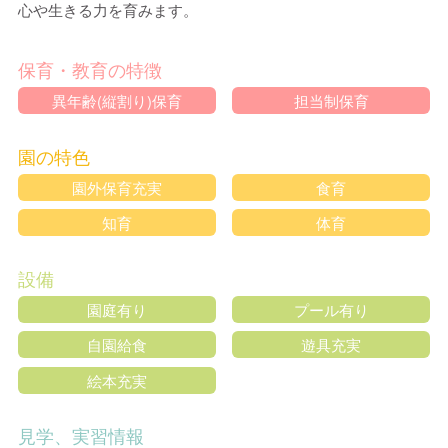
心や生きる力を育みます。
保育・教育の特徴
異年齢(縦割り)保育
担当制保育
園の特色
園外保育充実
食育
知育
体育
設備
園庭有り
プール有り
自園給食
遊具充実
絵本充実
見学、実習情報