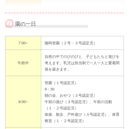
園での子どもたちの様子を見たり、環境を見
ていただきます。
見学申込方法
先輩先生の話を聞いたり、質問したり園のこ
園の一日
とを知っていただきます。
担当者
横尾ゆかり
7:00~
随時登園（２号・３号認定児）
電話
072-892-1351
自然の中でのびのびと、子どもたちと遊びを
午前中
考えます。乳児は担当制で一人一人と愛着関
メール
yokoo-yukari@chidori.or.jp
係を築きます。
連絡先
ネット予
https://www.chidori.or.jp/
登園（１号認定児）
約
ここから採用情報に入ってください。
9：30
朝の会、おやつ（３号認定児）
-
9:00~
午前の遊び（３号認定児）、午前の活動
（１・２号認定児）
その他
体操、散歩、戸外遊び（３号認定児）、体育
※ご連絡の際は「えんみっけ！を見た」とお
教室（１・２号認定児）
伝えください