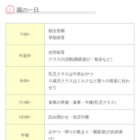
電話
044-920-9611
園の一日
メール
kunugizaka@seisa.ed.jp
連絡先
ネット予
-
順次登園
7:00~
約
早朝保育
-
合同保育
午前中
クラスの活動(園庭遊び・散歩など）
その他
※ご連絡の際は「えんみっけ！を見た」とお
伝えください
乳児クラスは午前おやつ
9:00~
０歳児クラスはミルクなど個々の発達に合わ
担当者からのメッセ
姉妹園も近くにありますので、同日に見学可
せて
ージ
能です。お気軽にお問い合わせください。
11:00~
食事の準備・食事・午睡(乳児クラス）
見学までの流れ
13:00~
読み聞かせ・幼児午睡
〈見学予約の際は”えんみっけ！を見た”とお伝えください〉
おやつ・帰りの集まり・園庭遊び(自由遊
午後
び）
①希望日程を本園指定申込方法にてご連絡ください