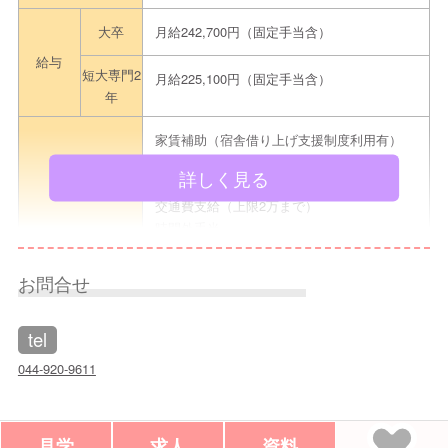
大卒
月給242,700円（固定手当含）
給与
短大専門2
月給225,100円（固定手当含）
年
家賃補助（宿舎借り上げ支援制度利用有）
扶養手当
詳しく見る
手当
処遇改善費
交通費支給（上限2万まで）
時間外手当
就業時間
6：45～20：00（実労8時間シフト制）
お問合せ
日・祝
休日・休暇
tel
土曜日は交代制
044-920-9611
勤務地
川崎市宮前区南野川
資格
保育士
見学
求人
資料