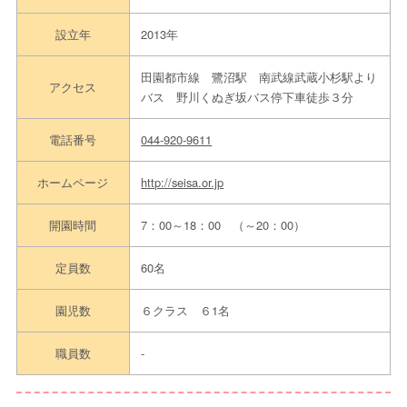
設立年
2013年
田園都市線 鷺沼駅 南武線武蔵小杉駅より
アクセス
バス 野川くぬぎ坂バス停下車徒歩３分
電話番号
044-920-9611
ホームページ
http://seisa.or.jp
開園時間
7：00～18：00 （～20：00）
定員数
60名
園児数
６クラス ６1名
職員数
-