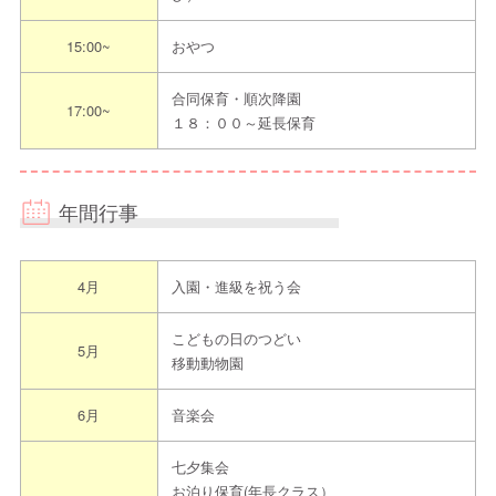
↓
15:00~
おやつ
②日程調整し見学日を決定をします
↓
合同保育・順次降園
17:00~
③約束のお時間に園へお越しください
１８：００～延長保育
年間行事
4月
入園・進級を祝う会
こどもの日のつどい
5月
移動動物園
6月
音楽会
七夕集会
お泊り保育(年長クラス）