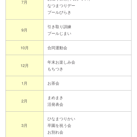
7月
なつまつりデー
プールびらき
引き取り訓練
9月
プールじまい
10月
合同運動会
年末お楽しみ会
12月
もちつき
1月
お茶会
まめまき
2月
活発表会
ひなまつりかい
3月
卒園を祝う会
お別れ会