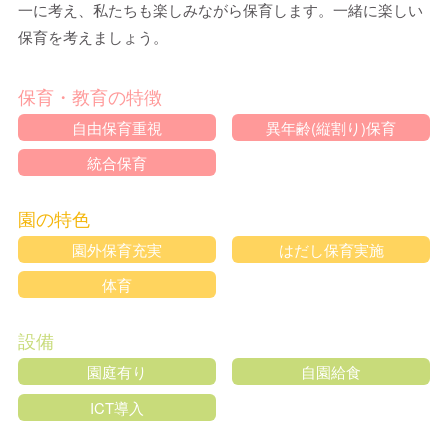
一に考え、私たちも楽しみながら保育します。一緒に楽しい
保育を考えましょう。
保育・教育の特徴
自由保育重視
異年齢(縦割り)保育
統合保育
園の特色
園外保育充実
はだし保育実施
体育
設備
園庭有り
自園給食
ICT導入