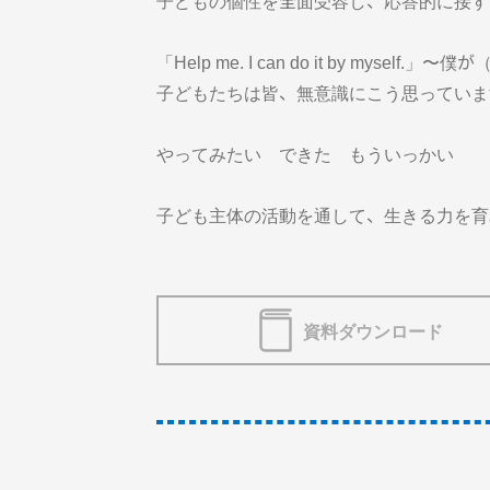
子どもの個性を全面受容し、応答的に接す
「Help me. I can do it by myse
子どもたちは皆、無意識にこう思っていま
やってみたい できた もういっかい
子ども主体の活動を通して、生きる力を育
資料ダウンロード