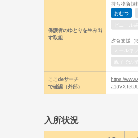
持ち物負担
おむつ
ビニール
保護者のゆとりを生み出
す取組
夕食支援（
ミールキ
親子での
ここdeサーチ
https://www
で確認（外部）
a1dVXTetU
入所状況