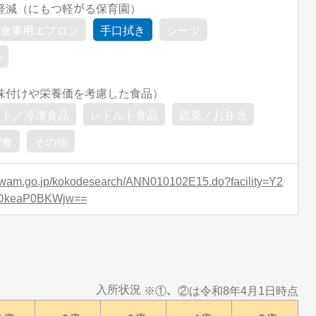
軽減（にもつ軽がる保育園）
食事用エプロン
手口拭き
シーツ
袋
味付けや栄養価を考慮した食品）
ット／冷凍食品
レトルト食品
総菜／お弁当
喫食
その他
.wam.go.jp/kokodesearch/ANN010102E15.do?facility=Y2
DkeaP0BKWjw==
入所状況
※①、②は令和8年4月1日時点