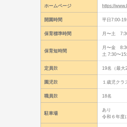
ホームページ
https://www.
開園時間
平日7:00-19
保育標準時間
月〜土 7:30
月〜金 8:30
保育短時間
土 7:30〜15
定員数
19名（最大
園児数
１歳児クラ
職員数
18名
あり
駐車場
令和６年度