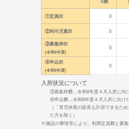
0歳
①定員数
0
②利用児童数
0
③募集枠数
0
(令和8年度)
④申込数
0
(令和8年度)
入所状況について
③募集枠数…令和8年度４月入所に向
④申込数…令和8年度４月入所に向け
（「育児休業の延長も許容できるため
た方を除く）
※施設の事情等により、利用定員数と募集