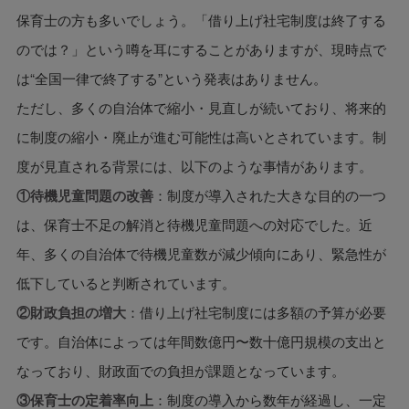
保育士の方も多いでしょう。「借り上げ社宅制度は終了する
のでは？」という噂を耳にすることがありますが、現時点で
は“全国一律で終了する”という発表はありません。
ただし、多くの自治体で縮小・見直しが続いており、将来的
に制度の縮小・廃止が進む可能性は高いとされています。制
度が見直される背景には、以下のような事情があります。
①待機児童問題の改善
：制度が導入された大きな目的の一つ
は、保育士不足の解消と待機児童問題への対応でした。近
年、多くの自治体で待機児童数が減少傾向にあり、緊急性が
低下していると判断されています。
②財政負担の増大
：借り上げ社宅制度には多額の予算が必要
です。自治体によっては年間数億円〜数十億円規模の支出と
なっており、財政面での負担が課題となっています。
③保育士の定着率向上
：制度の導入から数年が経過し、一定